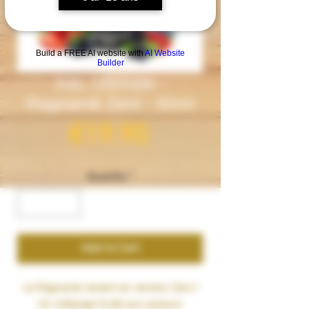
Build a FREE AI website with
AI Website
Builder
A&L Ultimate -
Ragnarok Zero - 50ml
Price
€19.90
Quantity
*
Add to Cart
Le Ragnarok revient en version Zero !
Un mélange fruité aux saveurs