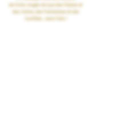
de
fruits rouges
tel que des
fraises
et
des
mûres
, des
framboises
et des
myrtilles
...sans frais !
Liquide provenant de France
Ratio PG/VG 50/50
Contenance 50ml