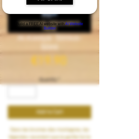
Build a FREE AI website with
AI Website
Builder
Al-Kimiya- Simius-
50ml
Price
€19.90
Quantity
*
Add to Cart
Dans les brumes des montagnes, les
légendes racontent que le gorille fut le