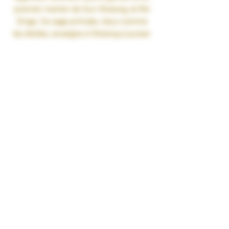
premier mentor de Sun Wukong, le Roi
Singe. Ce sage primate, vieux comme
les étoiles, enseigne à Wukong à puiser
dans son cœur autant que dans sa
force.
Il symbolise la force silencieuse et la
sagesse des liens sacrés avec la
nature.
Son essence éveille la maîtrise de soi
et l’équilibre entre l’instinct et l’esprit.
Gamme : ANIMALIS
Recette :
Chocolat Blanc • Crème de
noisette • Praliné
Contenance : 50ml
Ratio : PG/VG 35/65