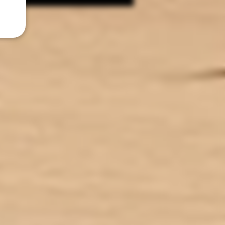
d'abeille.
cteur de chambre et d'airflow en
ltem pour un rendu de saveur
exceptionnel.
Diamètre massif
e 28mm (30mm avec la beauty
ring).
Post positif plaqué or.
atible avec tous les drip tip 810.
Livré avec :
1 x Asgard 2 RDA
1 x Beauty ring
1 x Sac d'accessoires
1 x Manuel d'utilisation