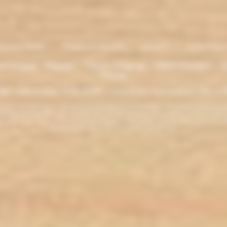
entions légales
. Moyens de paiement
.
Livraison
.
nous contacte
lectronique - Eliquides - 33620 Cavignac - 33820 Etauliers - G
France
ght L'électro'klop 2014
-2026 - Tous droits réservés© by L'électro'
ins de 18 ans. ATTENTION !!! LA VENTE DE PRODUITS CONTENANT DE LA NICOTINE EST IN
r la législation de votre pays à acheter des produits contenant de la nicotine. Si vous n'av
es produits contenant de la nicotine sont fortement déconseillés aux personnes ayant des p
ou allaitantes. Tenir hors de la portée des enfants.