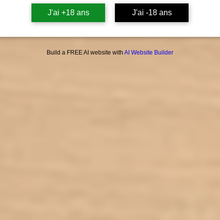
J'ai +18 ans
J'ai -18 ans
Rédu
u
Build a FREE AI website with
AI Website Builder
d
Comp