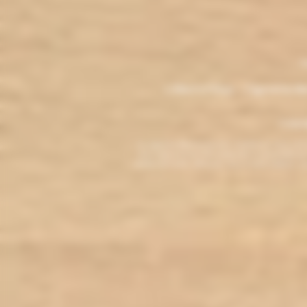
.
M
L'électro'klop - Cigarette é
Copyri
La cigarette électronique est interdite au mo
vous reconnaissez être majeur(e) et autorisé(e) pa
arrêter de fumer, adressez-vous à votre médecin. L