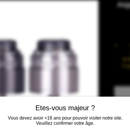
Asg
le 
2 ma
Plat
Cu
Etes-vous majeur ?
liqu
Vous devez avoir +18 ans pour pouvoir visiter notre site.
Sys
Veuillez confirmer votre âge.