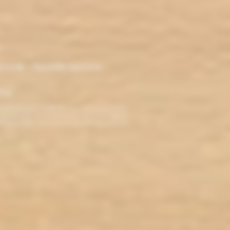
r
ironde - Nouvelle Aquitaine -
klop
TERDITE AUX MINEURS. Avant de visiter ce site,
ez jamais fumé, ne commencez pas. Pour vous aider à
roblèmes cardio-vasculaires et aux femmes enceintes