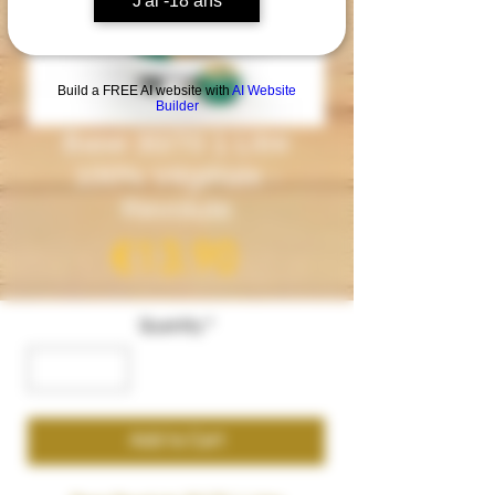
J'ai -18 ans
Build a FREE AI website with
AI Website
Builder
Base 30/70 1 Litre
100% Végétale -
Revolute
Price
€13.90
Quantity
*
Add to Cart