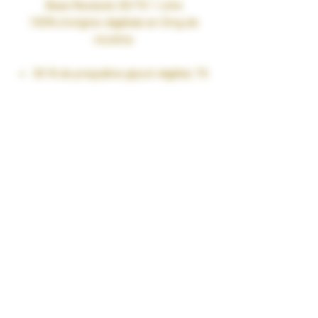
Base Revolute 30/70 1 Litre
100% d'origine végétale en 0mg de
nicotine
30 % de propylène glycol végétal, 70
% de glycérine végétale
Sans eau
Sans alcool
Sans goût parasite
Sans nicotine
Réducteur compte-goutte
Bouchon sécurité première
ouverture
Bouchon sécurité enfant
Flacon de 1 Litre PET
Déconseillé aux personnes ayant
des problèmes cardio-vasculaires
et aux femmes enceintes.