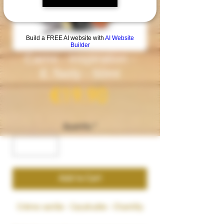
Build a FREE AI website with
AI Website
Builder
Carmi - Inspiration -
E.Tasty - 50ml
Price
€19.90
Quantity
*
Add to Cart
Crème vanille - Cacahuète - Chantilly