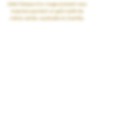
Cette fresque d'un rouge puissant vous
inspirera pourtant un goût subtil de
crème vanille, cacahuète et chantilly.
Pays : France
PG/VG : 40-60