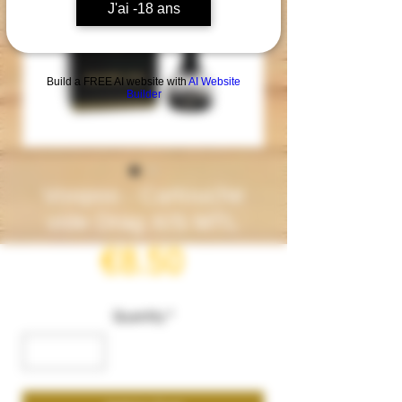
J'ai -18 ans
Build a FREE AI website with
AI Website
Builder
Voopoo - Cartouche
vide Drag X/S MTL
Price
€8.50
Quantity
*