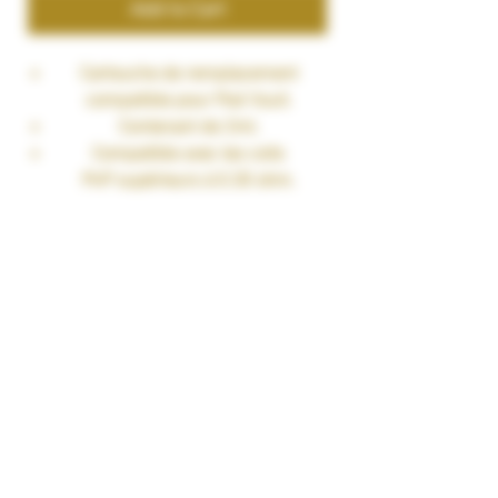
Add to Cart
Cartouche de remplacement
compatible pour Pod Vsuit.
Contenant de 2ml.
Compatible avec les coils
PnP supérieurs à 0.30 ohm.
Vendues par 2.
Livré avec
2 x Cartouche Drag X et Drag S
Caractéristiques
Capacité de la cartouche : 4.5ml
Matériaux : PCTG et acier inoxydable
Remplissage de la cartouche : Sur
le dessous.
Résistances compatibles : VM
series coils