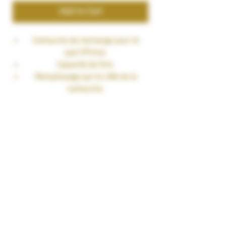
Add to Cart
Cartouche de rechange pour le
pod VPrime.
Capacité de 5ml.
Remplissage par le côté de la
cartouche.
Cartouche avec résistance intégrée
en mesh Unitech 2.0.
0.2omh : DTL.
0.4 et 0.6ohm : RDL.
Vendu par pack de 2pcs.