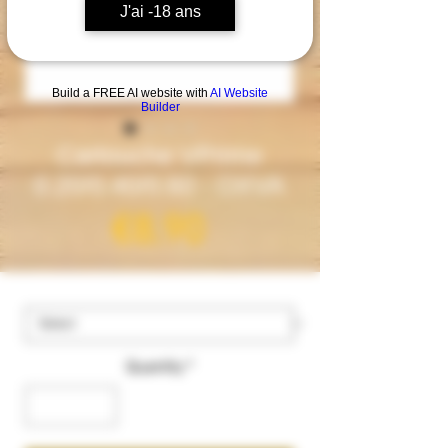
J'ai -18 ans
Build a FREE AI website with
AI Website
Builder
Cartouche VPrime
0.20/0.40/0.60 - OXVA
Price
€8.90
ohms
*
Quantity
*