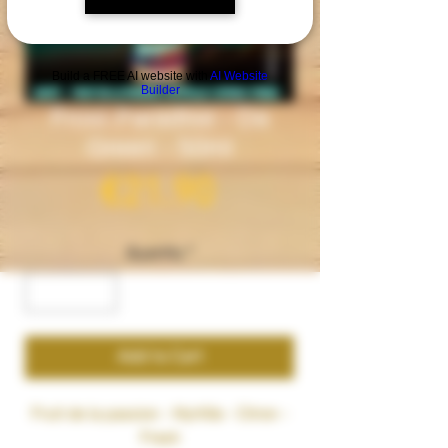
Build a FREE AI website with
AI Website
Builder
Frost Paradise - Da
Green - 50ml
Price
€21.90
Quantity
*
Add to Cart
Fruit de la passion - Myrtille - Citron -
Fresh