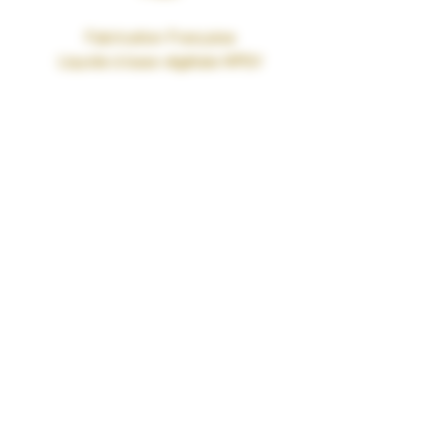
Fabrication Française
Liquide à base végétale MPGV
MPGV/VG 35/65
Le MPGV (Mono Propylène Glycol
Végétal) est un ingrédient d’origine
exclusivement naturelle qui permet de
remplacer, dans les e-liquides, le
propylène glycol, obtenu par synthèse
chimique à partir du pétrole ou de la
glycérine végétale.