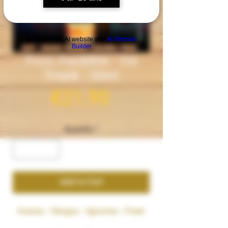
Build a FREE AI website with
AI Website
Builder
Frost Paradise - Da
Tropik - 50ml
Price
€21.90
Quantity
*
Add to Cart
Ananas - Mangue - Agrumes - Fresh