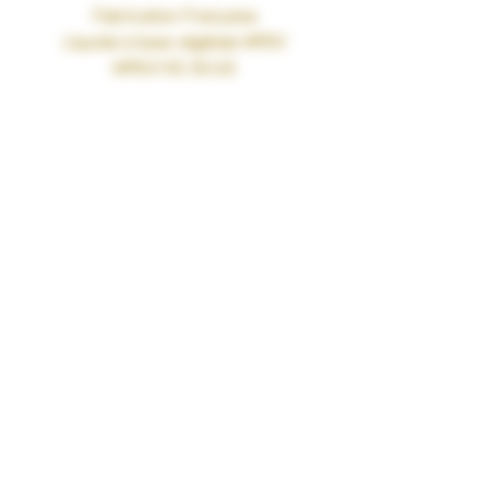
Fabrication Française
Liquide à base végétale MPGV
MPGV/VG 35/65
Le MPGV (Mono Propylène Glycol
Végétal) est un ingrédient d’origine
exclusivement naturelle qui permet de
remplacer, dans les e-liquides, le
propylène glycol, obtenu par synthèse
chimique à partir du pétrole ou de la
glycérine végétale.