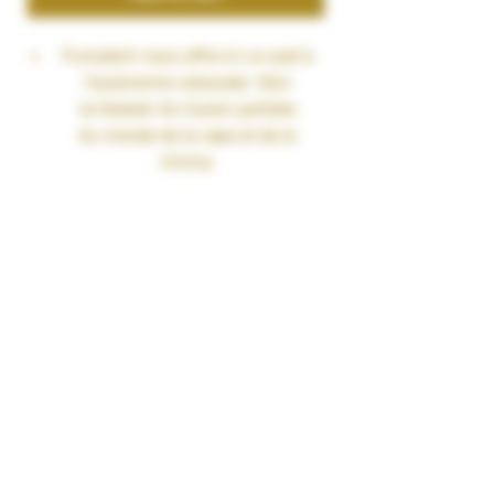
Fumytech nous offre ici un pod à
l'autonomie colossale. Voici
la Hookah Air, fusion parfaite
du monde de la vape et de la
chicha.
Batterie intégrée de 3200mAh se
rechargeant rapidement
à 1.5A via USB-C.
Puissance s'ajustant
automatiquement de 25 à 80
watts en fonction de la cartouche
insérée.
Excellente capacité de
6ml et remplissage par le côté.
Résistance en mesh intégrée à la
cartouche de différentes valeurs :
Cartouche de 0.6ohm : 30