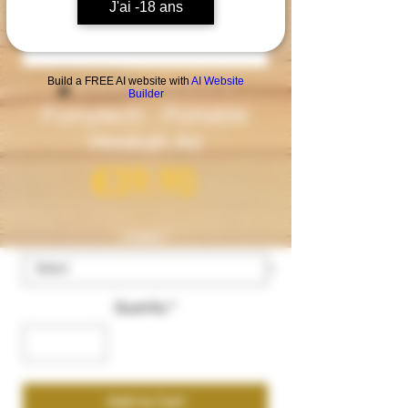
J'ai -18 ans
Build a FREE AI website with
AI Website
Builder
Fumytech - Portable
Hookah Air
Price
€39.90
modèle
*
Quantity
*
Add to Cart