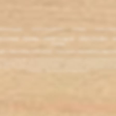
entions légales
. Moyens de paiement
.
Livraison
.
nous contacte
lectronique - Eliquides - 33620 Cavignac - 33820 Etauliers - G
France
ght L'électro'klop 2014
-2026 - Tous droits réservés© by L'électro'
ins de 18 ans. ATTENTION !!! LA VENTE DE PRODUITS CONTENANT DE LA NICOTINE EST IN
r la législation de votre pays à acheter des produits contenant de la nicotine. Si vous n'av
es produits contenant de la nicotine sont fortement déconseillés aux personnes ayant des p
ou allaitantes. Tenir hors de la portée des enfants.