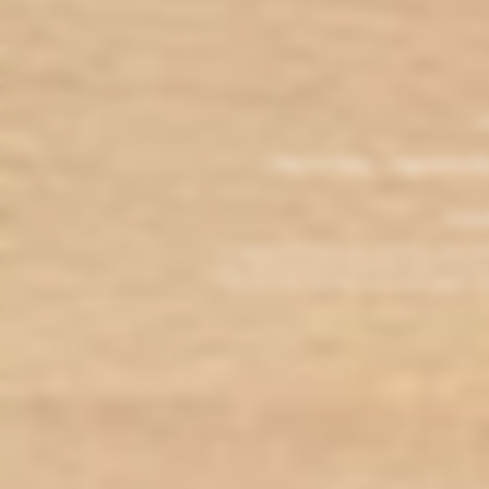
.
M
L'électro'klop - Cigarette é
Copyri
La cigarette électronique est interdite au mo
vous reconnaissez être majeur(e) et autorisé(e) pa
arrêter de fumer, adressez-vous à votre médecin. L