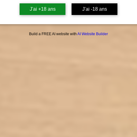
J'ai +18 ans
J'ai -18 ans
Build a FREE AI website with
AI Website Builder