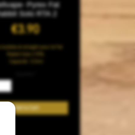
llvape- Pyrex Fat
abbit Solo RTA 2
Price
€3.90
 bubble et straight pour le Fat
Rabbit Solo 2 RTA.
Capacité : 5.5ml
Quantity
*
Add to Cart