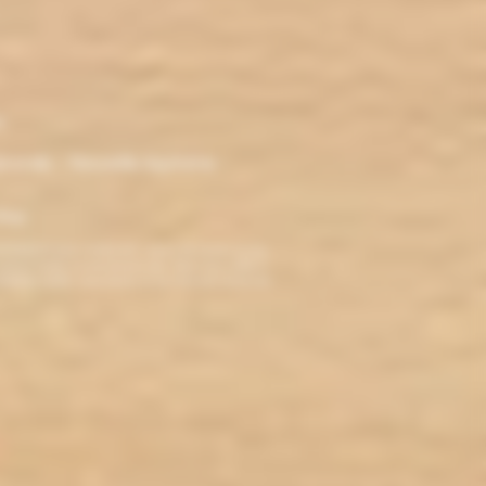
r
ironde - Nouvelle Aquitaine -
klop
TERDITE AUX MINEURS. Avant de visiter ce site,
ez jamais fumé, ne commencez pas. Pour vous aider à
roblèmes cardio-vasculaires et aux femmes enceintes