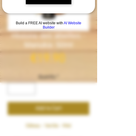
Build a FREE AI website with
AI Website
Builder
Histoire des abeilles -
Manuka- 50ml
Price
€19.90
Quantity
*
Add to Cart
Gâteau - Vanille - Miel