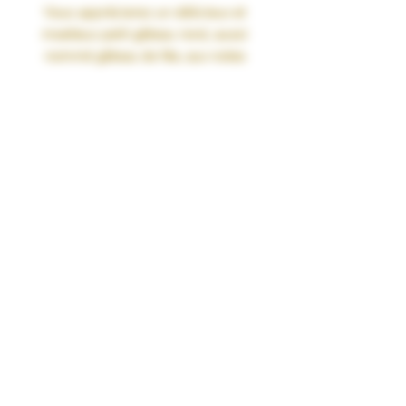
Vous apprécierez un délicieux et
moelleux petit gâteau rond, aussi
nommé
gâteau de fée
, aux notes
douces et sucrées des
vanilles
du
monde auquel nous avons ajouté un
miel
à la saveur délicate.
Liquide fabriqué en France avec une
base 100% Végétale
Participe au financement et à
l'entretien de ruches en Occitanie.
Disponible en 0mg de nicotine
Taux de MPGV/VG : 40% / 60%