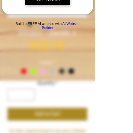
Build a FREE AI website with
AI Website
Builder
Innokin - Zenith 2
Price
€28.90
Couleur
*
Quantity
*
Add to Cart
Un des clearomiseurs les plus fiables