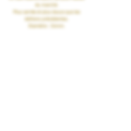
du marché.
Plus serrée et plus douce que les
éditions précédentes.
Diamètre : 26mm.
Contenance : 2ml.
Dimensions : 51,7 × 26mm.
Valeur de la résistance : 0.8ohm,
0.3ohm.
Livré avec deux résistances Z MTL
0.8ohm et RDL 0.3ohm.
Tirage serré, idéal pour arrêter de
fumer.
Remplissage par le haut
Livré avec :
1 clearomiseur Zenith II (résistance
MTL 0.8ohm installée)
1 résistance de rechange Z 0.3ohm
RDL