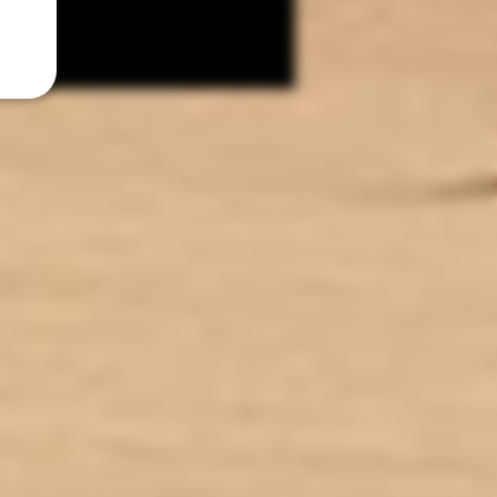
TIES : Sans Diacétyl. Arômes
vape-safe certifiés par nos
aromaticiens.
CONSERVATION : +/-20°C
ICATION : Produit en France à
de dans le Lot-et-Garonne (47)