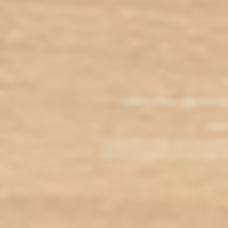
.
M
L'électro'klop - Cigarette é
Copyri
La cigarette électronique est interdite au mo
vous reconnaissez être majeur(e) et autorisé(e) pa
arrêter de fumer, adressez-vous à votre médecin. L