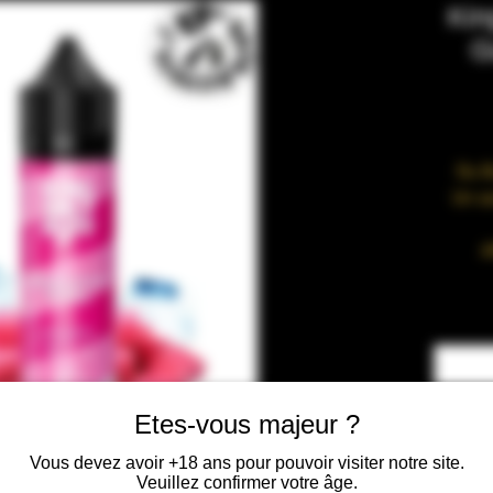
Kin
G
Du B
Un sa
A
RATIO
Glycér
OGM
Etes-vous majeur ?
T
Vous devez avoir +18 ans pour pouvoir visiter notre site.
Veuillez confirmer votre âge.
RE