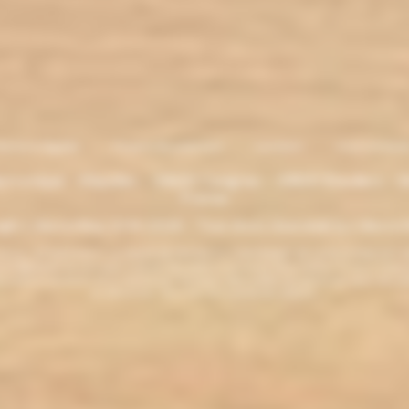
entions légales
. Moyens de paiement
.
Livraison
.
nous contacte
lectronique - Eliquides - 33620 Cavignac - 33820 Etauliers - G
France
ght L'électro'klop 2014
-2026 - Tous droits réservés© by L'électro'
ins de 18 ans. ATTENTION !!! LA VENTE DE PRODUITS CONTENANT DE LA NICOTINE EST IN
r la législation de votre pays à acheter des produits contenant de la nicotine. Si vous n'av
es produits contenant de la nicotine sont fortement déconseillés aux personnes ayant des p
ou allaitantes. Tenir hors de la portée des enfants.