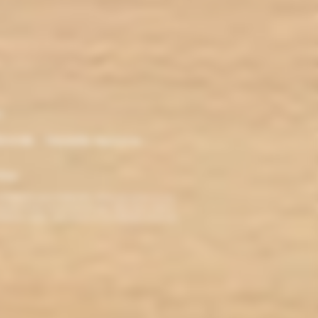
r
ironde - Nouvelle Aquitaine -
klop
TERDITE AUX MINEURS. Avant de visiter ce site,
ez jamais fumé, ne commencez pas. Pour vous aider à
roblèmes cardio-vasculaires et aux femmes enceintes