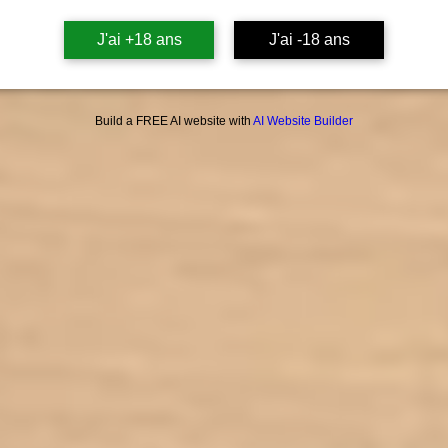
GARAN
J'ai +18 ans
J'ai -18 ans
FABR
Build a FREE AI website with
AI Website Builder
Marman