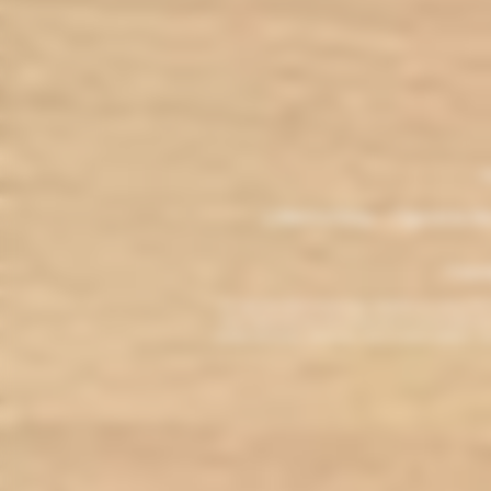
.
M
L'électro'klop - Cigarette é
Copyri
La cigarette électronique est interdite au mo
vous reconnaissez être majeur(e) et autorisé(e) pa
arrêter de fumer, adressez-vous à votre médecin. L