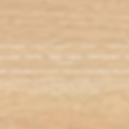
entions légales
. Moyens de paiement
.
Livraison
.
nous contacte
lectronique - Eliquides - 33620 Cavignac - 33820 Etauliers - G
France
ght L'électro'klop 2014
-2026 - Tous droits réservés© by L'électro'
ins de 18 ans. ATTENTION !!! LA VENTE DE PRODUITS CONTENANT DE LA NICOTINE EST IN
r la législation de votre pays à acheter des produits contenant de la nicotine. Si vous n'av
es produits contenant de la nicotine sont fortement déconseillés aux personnes ayant des p
ou allaitantes. Tenir hors de la portée des enfants.