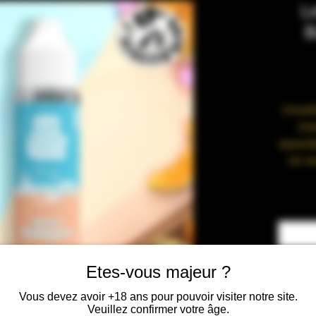
L
B
L'insol
cha
associ
Un re
Con
Etes-vous majeur ?
• Fa
Vous devez avoir +18 ans pour pouvoir visiter notre site.
Veuillez confirmer votre âge.