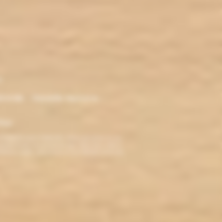
r
ironde - Nouvelle Aquitaine -
klop
TERDITE AUX MINEURS. Avant de visiter ce site,
ez jamais fumé, ne commencez pas. Pour vous aider à
roblèmes cardio-vasculaires et aux femmes enceintes