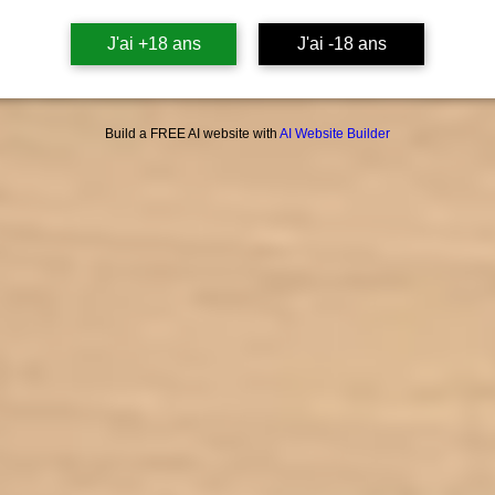
J'ai +18 ans
J'ai -18 ans
Build a FREE AI website with
AI Website Builder