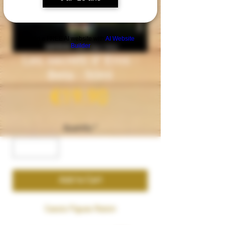
Build a FREE AI website with
AI Website
Builder
Les secrets d' Eros -
Beta - 50ml
Price
€19.90
Quantity
*
Add to Cart
Cassis Figues Raisin