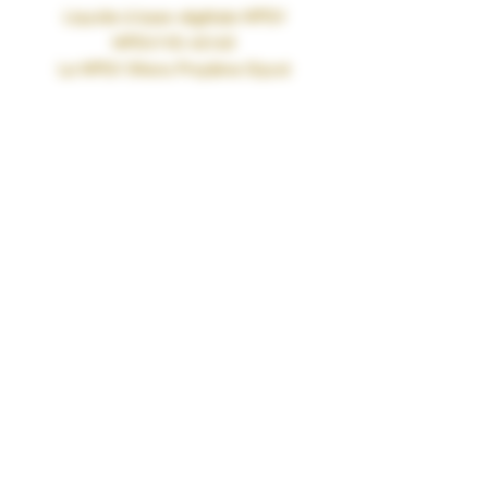
Liquide à base végétale MPGV
MPGV/VG 40/60
Le MPGV (Mono Proylène Glycol
Végétal) est un ingrédient d’origine
exclusivement naturelle qui permet de
remplacer, dans les e-liquides, le
propylène glycol, obtenu par synthèse
chimique à partir du pétrole ou de la
glycérine végétale.