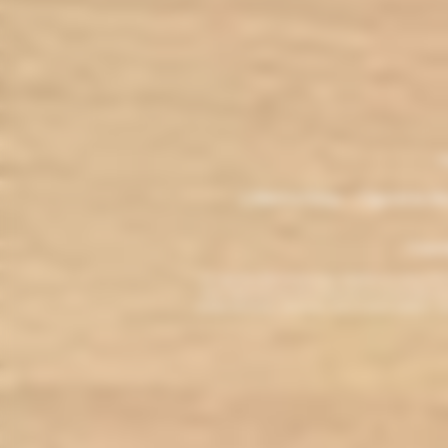
.
M
L'électro'klop - Cigarette é
Copyri
La cigarette électronique est interdite au mo
vous reconnaissez être majeur(e) et autorisé(e) pa
arrêter de fumer, adressez-vous à votre médecin. L