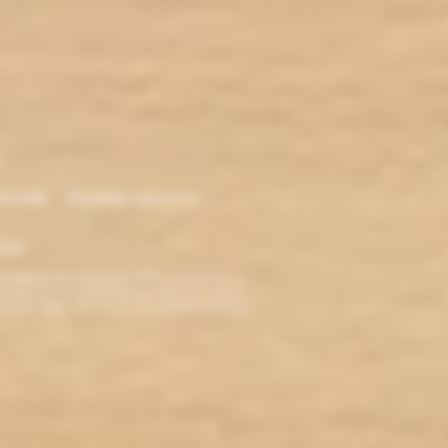
r
ironde - Nouvelle Aquitaine -
klop
TERDITE AUX MINEURS. Avant de visiter ce site,
ez jamais fumé, ne commencez pas. Pour vous aider à
roblèmes cardio-vasculaires et aux femmes enceintes