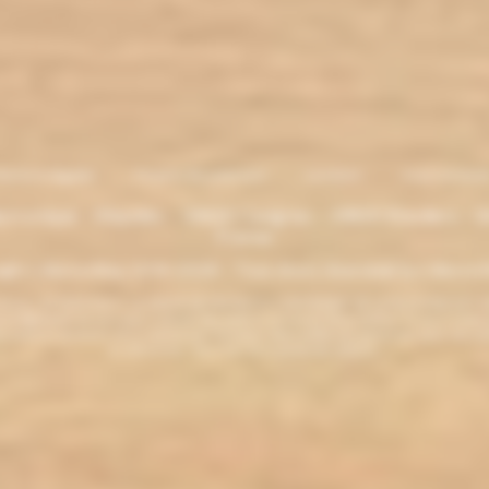
entions légales
. Moyens de paiement
.
Livraison
.
nous contacte
lectronique - Eliquides - 33620 Cavignac - 33820 Etauliers - G
France
ght L'électro'klop 2014
-2026 - Tous droits réservés© by L'électro'
ins de 18 ans. ATTENTION !!! LA VENTE DE PRODUITS CONTENANT DE LA NICOTINE EST IN
r la législation de votre pays à acheter des produits contenant de la nicotine. Si vous n'av
es produits contenant de la nicotine sont fortement déconseillés aux personnes ayant des p
ou allaitantes. Tenir hors de la portée des enfants.