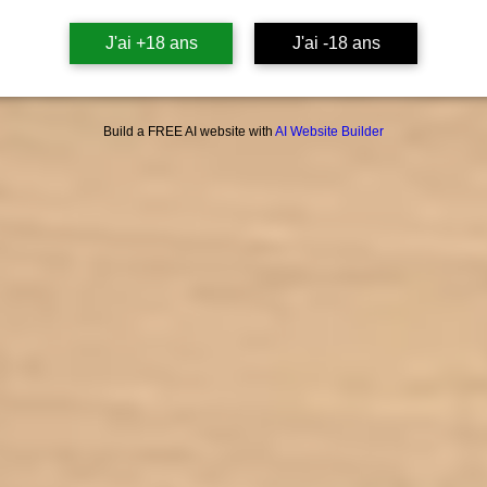
J'ai +18 ans
J'ai -18 ans
Build a FREE AI website with
AI Website Builder