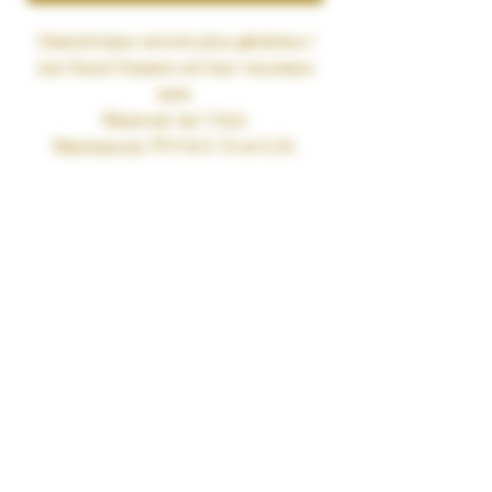
Clearomiseur encore plus généreux !
Les Cloud Chasers ont leur nouveaux
tank.
Réservoir de 7.5ml.
Résistances TFV18 0.15 et 0.33.
Remplissage par le haut
Livré avec
1 TFV118
1 résistance TFV18 Mesh 0.33 ohm
1 résistance TFV18 Dual Mesh 0.15
ohm
1 réservoir en pyrex
1 lot de joints de rechange
1 manuel d'utilisation
Caractéristiques
Inhalation Directe