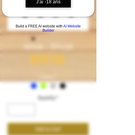
J'ai -18 ans
Build a FREE AI website with
AI Website
Builder
Smok - TFV18
Price
€29.90
Couleur
*
Quantity
*
Add to Cart