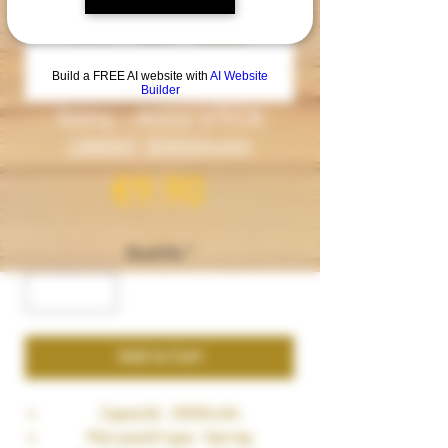
Build a FREE AI website with
AI Website
Builder
Sony - Accu VTC6
18650 3000mAh
Price
€9.90
Quantity
*
Add to Cart
Capacité : 3000mAh
Plot positif type : flat top