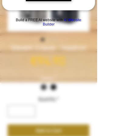
Build a FREE AI website with
AI Website
Builder
Steam Crave - Hadron
Price
€94.90
Couleur
*
Quantity
*
Add to Cart