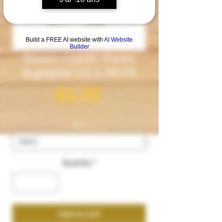
Build a FREE AI website with
AI Website
Builder
Steam Crave- Pyrex
Supreme V2.1 RDTA
Price
€4.90
ml
*
Quantity
*
Add to Cart