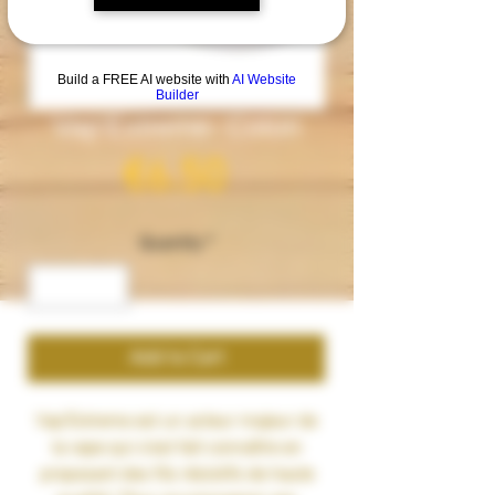
Build a FREE AI website with
AI Website
Builder
Vap'Extreme- Coton
Price
€6.50
Quantity
*
Add to Cart
Vap'Extreme est un acteur majeur de
la vape qui s'est fait connaître en
proposant des fils résistifs de haute