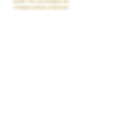
qualité ! Pour accompagner ses
multiples produits, le fabricant
propose désormais aux vapoteurs de
découvrir le coton organique
Vap'Extreme.
Au sein de la solide boîte en métal
sont emprisonnées 8 bandes de coton
qui assurent une excellente capillarité
et une absence totale de goût parasite
! Vap'Extreme a également mis un
point d'honneur à lancer sur le marché
un coton à la durée de vie
exceptionnelle.
Vap'Extreme met à disposition de tous
les amateurs de reconstructibles un
coton polyvalent qui s'adaptera à la
majorité des set-ups !