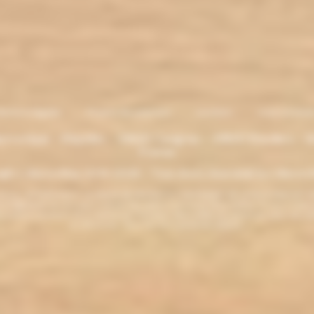
entions légales
. Moyens de paiement
.
Livraison
.
nous contacte
lectronique - Eliquides - 33620 Cavignac - 33820 Etauliers - G
France
ght L'électro'klop 2014
-2026 - Tous droits réservés© by L'électro'
ins de 18 ans. ATTENTION !!! LA VENTE DE PRODUITS CONTENANT DE LA NICOTINE EST IN
r la législation de votre pays à acheter des produits contenant de la nicotine. Si vous n'av
es produits contenant de la nicotine sont fortement déconseillés aux personnes ayant des p
ou allaitantes. Tenir hors de la portée des enfants.