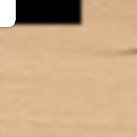
ses étaient appelées les abeilles.
tion de NEITH a tantôt été la père
 pères et la mère des mères.
t déesse de la guerre et vous la
aissez sous le nom d'Athéna.
de fabriqué en France avec une
base 100% Végétale
pe au financement et à l'entretien
de ruches en Occitanie.
sponible en 0mg de nicotine
ux de MPGV/VG : 40% / 60%