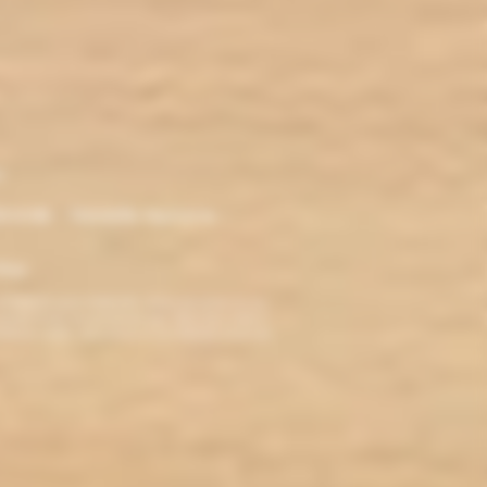
r
ironde - Nouvelle Aquitaine -
klop
TERDITE AUX MINEURS. Avant de visiter ce site,
ez jamais fumé, ne commencez pas. Pour vous aider à
roblèmes cardio-vasculaires et aux femmes enceintes