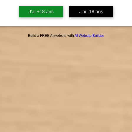
prêtres
J'ai +18 ans
J'ai -18 ans
La posi
des
Tantô
conn
Build a FREE AI website with
AI Website Builder
Liqui
Partici
Di
Ta