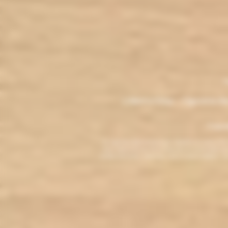
.
M
L'électro'klop - Cigarette é
Copyri
La cigarette électronique est interdite au mo
vous reconnaissez être majeur(e) et autorisé(e) pa
arrêter de fumer, adressez-vous à votre médecin. L