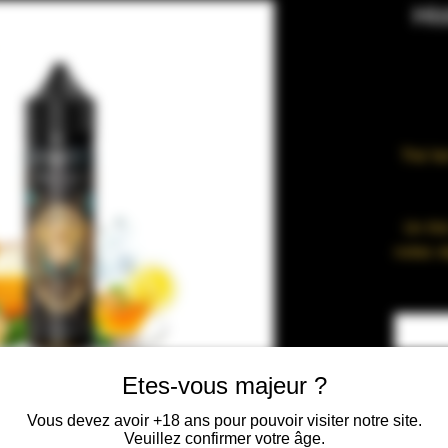
His
Thé Ver
Un
thé
notes v
sa
ment
de
c
Enfin, 
cuill
Etes-vous majeur ?
NEITH 
Vous devez avoir +18 ans pour pouvoir visiter notre site.
Veuillez confirmer votre âge.
Basse