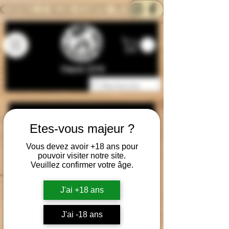
CONTACTEZ-NOUS
BLOG
CARTE
Depuis 2014
Etes-vous majeur ?
Vous devez avoir +18 ans pour
pouvoir visiter notre site.
Veuillez confirmer votre âge.
J'ai +18 ans
Nes Puf - Puf Puf
History Mod -
Mod
Killer Gun Kit BF
J'ai -18 ans
Precio
Precio
120,00 €
209,90 €