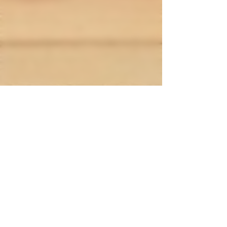
.
Mentions légales
. Moyens de paiement
.
Livraison
.
nous contacter
L'électro'klop - Cigarette électronique - Eliquides -
33620 Cavignac - 33820 Etauliers - Gironde -
Nouvelle Aquitaine - France
Copyright L'électro'klop 2014
-2026 - Tous droits