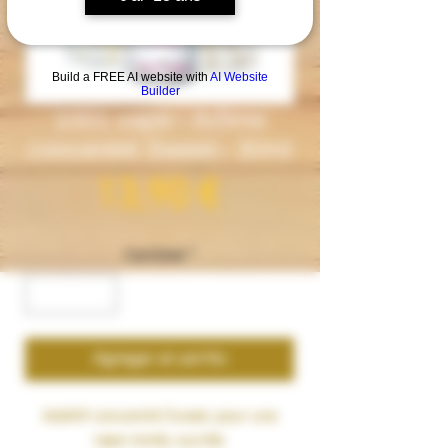
Build a FREE AI website with
AI Website
Builder
1001 vape– Arôme
concentré Sweet– 30ml
Precio
13,90 €
Cantidad
*
Agregar al carrito
Additif concentré
Sweet
, pour une
vape ronde, sucrée.