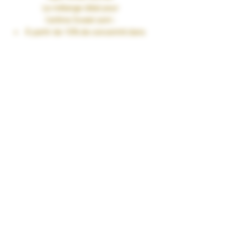
Le mélange idéal pour
l’arôme
Sweet
sont :
À partir de 10% de concentré dans
une base PG/VG de 50/50
Jusqu’à 15% de concentré dans
une base 100%VG
Fiole 30ml
TAUX DE NICOTINE : 0 mg/ml
RENDU SAVEURS : Fruité
GARANTIES : Sans Diacétyl. Arômes
vape-safe certifiés par nos
aromaticiens.
CONSERVATION : +/-20°C
FABRICATION : Produit en France à
Marmande dans le Lot-et-Garonne (47)