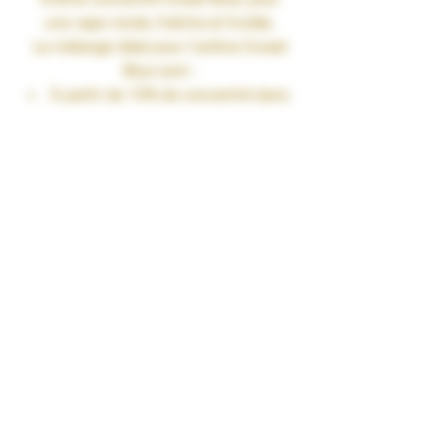
une vape ronde, fraîche et fruitée.
Le mélange idéal pour l’arôme
Sweet
Blue
sont :
À partir de 10% de concentré dans
une base PG/VG de 50/50
Jusqu’à 15% de concentré dans
une base 100%VG
Fiole 30ml
TAUX DE NICOTINE : 0 mg/ml
RENDU SAVEURS : Fruité frais
GARANTIES : Sans Diacétyl. Arômes
vape-safe certifiés par nos
aromaticiens.
CONSERVATION : +/-20°C
FABRICATION : Produit en France à
Marmande dans le Lot-et-Garonne (47)