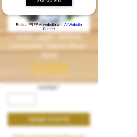
Build a FREE AI website with
AI Website
Builder
1001 vape– Arôme
concentré Sweet Blue–
30ml
Precio
13,90 €
Cantidad
*
Agregar al carrito
Arôme concentré
Sweet Blue
, pour