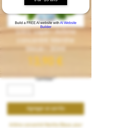
Build a FREE AI website with
AI Website
Builder
1001 vape– Arôme
concentré Menthe
bleue– 30ml
Precio
13,90 €
Cantidad
*
Agregar al carrito
Arôme concentré
Menthe Bleue
, pour