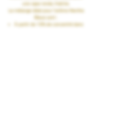
une vape ronde, fraîche.
Le mélange idéal pour l’arôme
Menthe
Bleue
sont :
À partir de 10% de concentré dans
une base PG/VG de 50/50
Jusqu’à 15% de concentré dans
une base 100%VG
Fiole 30ml
TAUX DE NICOTINE : 0 mg/ml
RENDU SAVEURS : Frais
GARANTIES : Sans Diacétyl. Arômes
vape-safe certifiés par nos
aromaticiens.
CONSERVATION : +/-20°C
FABRICATION : Produit en France à
Marmande dans le Lot-et-Garonne (47)