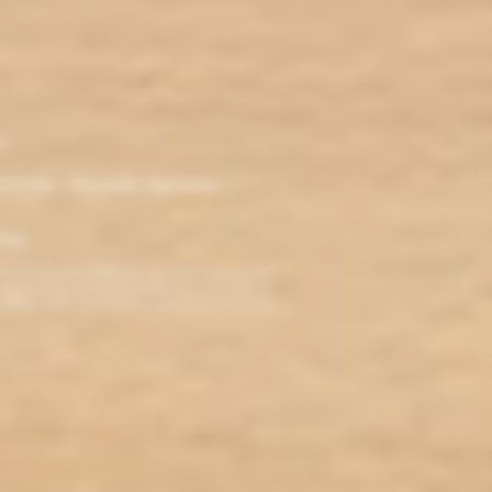
r
ironde - Nouvelle Aquitaine -
klop
TERDITE AUX MINEURS. Avant de visiter ce site,
ez jamais fumé, ne commencez pas. Pour vous aider à
roblèmes cardio-vasculaires et aux femmes enceintes