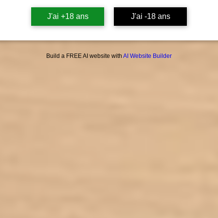
J'ai +18 ans
J'ai -18 ans
Build a FREE AI website with
AI Website Builder