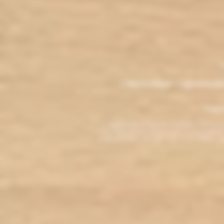
.
M
L'électro'klop - Cigarette é
Copyri
La cigarette électronique est interdite au mo
vous reconnaissez être majeur(e) et autorisé(e) pa
arrêter de fumer, adressez-vous à votre médecin. L