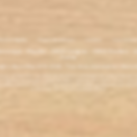
entions légales
. Moyens de paiement
.
Livraison
.
nous contacte
lectronique - Eliquides - 33620 Cavignac - 33820 Etauliers - G
France
ght L'électro'klop 2014
-2026 - Tous droits réservés© by L'électro'
ins de 18 ans. ATTENTION !!! LA VENTE DE PRODUITS CONTENANT DE LA NICOTINE EST IN
r la législation de votre pays à acheter des produits contenant de la nicotine. Si vous n'av
es produits contenant de la nicotine sont fortement déconseillés aux personnes ayant des p
ou allaitantes. Tenir hors de la portée des enfants.