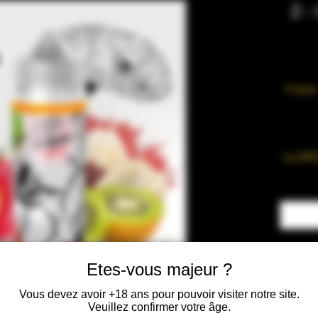
2 -
Fraise
Le MPG
exclus
remp
propyl
chimi
Etes-vous majeur ?
Flacon
Vous devez avoir +18 ans pour pouvoir visiter notre site.
Veuillez confirmer votre âge.