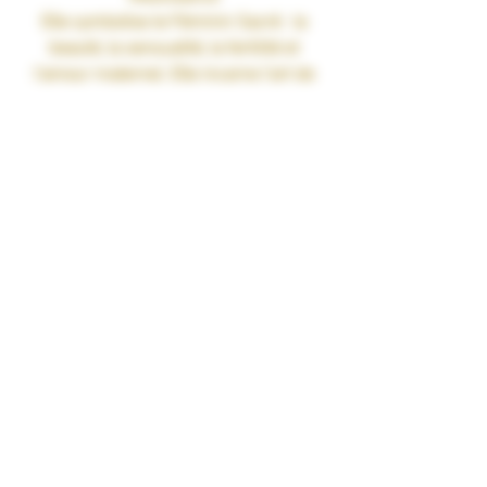
Elle symbolise le Féminin Sacré : la
beauté, la sensualité, la fertilité et
l’amour maternel. Elle incarne l’art de
la communication, les facilités pour
s’exprimer et les capacités de
créativité. Elle vous demande de créer
la beauté qui existe en vous et de vous
reconnecter avec votre sensualité en
invitant à profiter intensément de la
vie, de gouter de toutes les
expériences de plaisir et
d'épanouissement personnel.
Gamme : KARTOMANCIA
Recette :
Eclair • Violette • Crème de
citron
Contenance : 50ml
Ratio : PG/VG 35/65