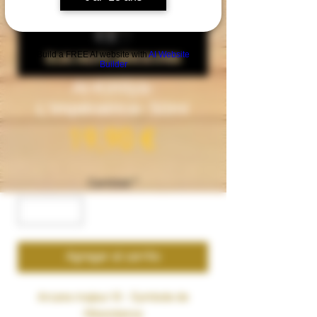
Build a FREE AI website with
AI Website
Builder
Al-Kimiya-
L'Impératrice- 50ml
Precio
19,90 €
Cantidad
*
Agregar al carrito
Arcane majeur III - Symbole de
l'Abondance