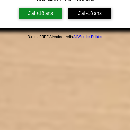
Rece
J'ai +18 ans
J'ai -18 ans
Build a FREE AI website with
AI Website Builder