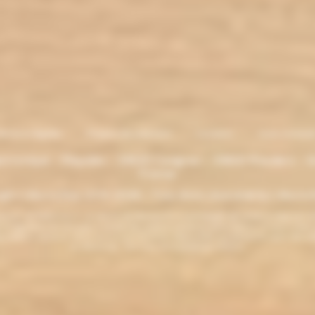
entions légales
. Moyens de paiement
.
Livraison
.
nous contacte
lectronique - Eliquides - 33620 Cavignac - 33820 Etauliers - G
France
ght L'électro'klop 2014
-2026 - Tous droits réservés© by L'électro'
ins de 18 ans. ATTENTION !!! LA VENTE DE PRODUITS CONTENANT DE LA NICOTINE EST IN
r la législation de votre pays à acheter des produits contenant de la nicotine. Si vous n'av
es produits contenant de la nicotine sont fortement déconseillés aux personnes ayant des p
ou allaitantes. Tenir hors de la portée des enfants.