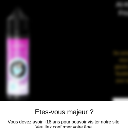
Al-
Fr
De cert
vous
glacés
Toutefo
pour q
Le
équil
pour
éclips
Etes-vous majeur ?
Vous devez avoir +18 ans pour pouvoir visiter notre site.
Veuillez confirmer votre âge.