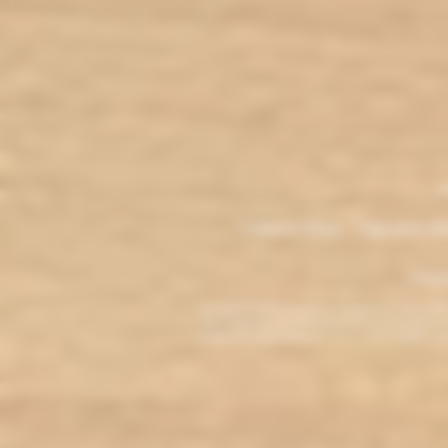
.
M
L'électro'klop - Cigarette é
Copyri
La cigarette électronique est interdite au mo
vous reconnaissez être majeur(e) et autorisé(e) pa
arrêter de fumer, adressez-vous à votre médecin. L