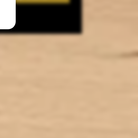
tte :
Poire d'amour • Pomme •
Caramel • Frais
Contenance : 50ml
Ratio : PG/VG 35/65