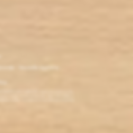
r
ironde - Nouvelle Aquitaine -
klop
TERDITE AUX MINEURS. Avant de visiter ce site,
ez jamais fumé, ne commencez pas. Pour vous aider à
roblèmes cardio-vasculaires et aux femmes enceintes