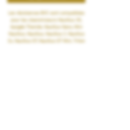
Les résistances BVC sont compatibles
pour les clearomiseurs Nautilus 3S,
Apogée Titanide, Nautilus Nano, Mini
Nautilus, Nautilus, Nautilus 2, Nautilus
2s, Nautilus GT, Nautilus GT Mini, Triton
Mini, Limit RTA Kizoku, Cosmo
Tank, Nautilus 3, Nautilus 3 22mm, K3,
pour le pod Nautilus Aio, la DotAIO
Dotmod, la DotAIO SE, la DotAIO Mini, le
Nautilus Prime, le Nautilus Prime X, le
Cosmo G1, le Pod Boxx et le kit Tyro
Vaptio.
0.3 ohm à utiliser entre 23 et 28
watts.
0.4 ohm à utiliser entre 23 et 28
watts.
0.7 ohm à utiliser entre 18 et 23