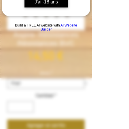
J'ai -18 ans
Build a FREE AI website with
AI Website
Builder
Aspire- Résistances
Résistances BVC
Precio
14,50 €
ohms
*
Cantidad
*
Agregar al carrito