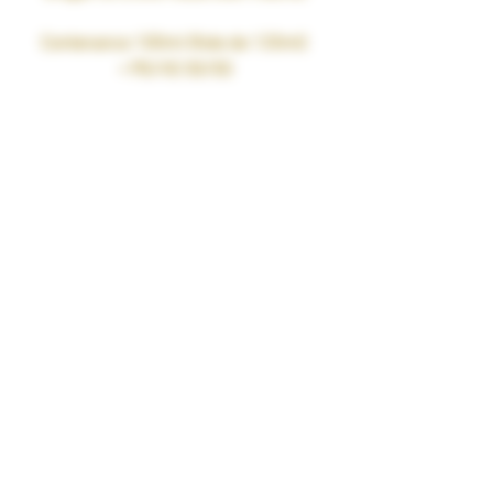
Contenance 100ml (fiole de 120ml)
• PG/VG 50/50
• Taux de nicotine : 0mg
• SANS SUCRALOSE
• Fabriqué en France par nos soins