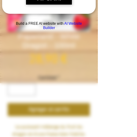
Build a FREE AI website with
AI Website
Builder
Paperland - White
Dragon - 100ml
Precio
28,90 €
Cantidad
*
Agregar al carrito
Le puissant mélange du
fruit du
dragon
et d’une
fraise bien fraîche.