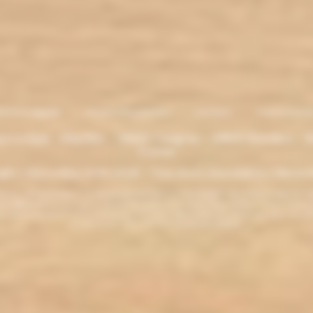
entions légales
. Moyens de paiement
.
Livraison
.
nous contacte
lectronique - Eliquides - 33620 Cavignac - 33820 Etauliers - G
France
ght L'électro'klop 2014
-2026 - Tous droits réservés© by L'électro'
ins de 18 ans. ATTENTION !!! LA VENTE DE PRODUITS CONTENANT DE LA NICOTINE EST IN
r la législation de votre pays à acheter des produits contenant de la nicotine. Si vous n'av
es produits contenant de la nicotine sont fortement déconseillés aux personnes ayant des p
ou allaitantes. Tenir hors de la portée des enfants.