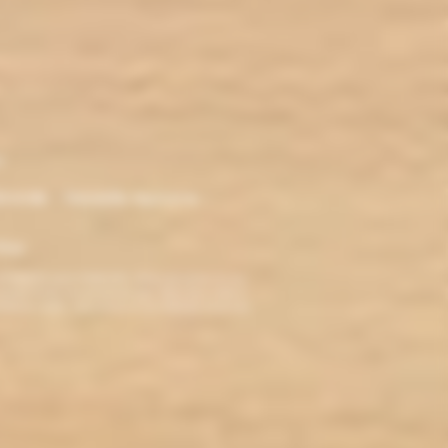
r
ironde - Nouvelle Aquitaine -
klop
TERDITE AUX MINEURS. Avant de visiter ce site,
ez jamais fumé, ne commencez pas. Pour vous aider à
roblèmes cardio-vasculaires et aux femmes enceintes