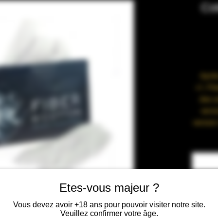
Cot
Après
v1, Fib
des a
versi
version
mie
C
l’élabo
Etes-vous majeur ?
Nous a
sur 
Vous devez avoir +18 ans pour pouvoir visiter notre site.
Veuillez confirmer votre âge.
recett