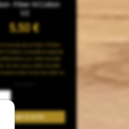
on- Fiber N'Cotton
V2
Precio
5,50 €
 le succès de la Fiber n'Cotton
er N Cotton a travaillé et apporté
méliorations sur cette nouvelle
on. Ils ont conçu cette nouvelle
 toujours dans le but de coller au
ux à vos habitudes de vape.
Cantidad
*
Une meilleure absorption
’est un critère majeur pour
ration d’une fibre, nous le savons.
vons résolument axé nos efforts
Agregar al carrito
ce point central. Cette nouvelle
e offre donc une absorption plus