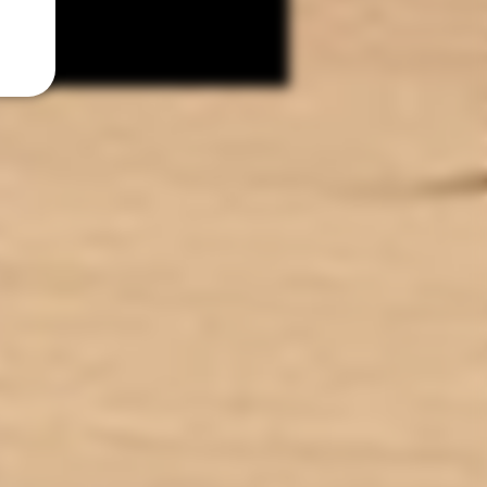
e mais également une meilleure
on du liquide. Résultat : moins de
sque de dry-it et des saveurs
iées. A noter également que ces
méliorations apportent des
mances accrues sur RTA et RDTA
les utilisateurs apprécieront.
Une meilleure longévité
quence de changement du coton
es montages est un autre critère
mportant. Nous avons cherché à
 le défi en proposant une nouvelle
ure plus résistante. Selon le
ide, le montage et la puissance
, nous évaluons entre 1 et 3 jours
gévité en plus sur vos montages.