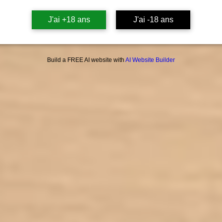
rapid
J'ai +18 ans
J'ai -18 ans
rétenti
ri
amplif
a
Build a FREE AI website with
AI Website Builder
perfor
– 
La fré
dans l
très i
relever
mout
liqu
utilisée
de lon