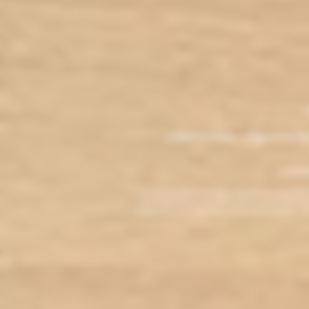
.
M
L'électro'klop - Cigarette é
Copyri
La cigarette électronique est interdite au mo
vous reconnaissez être majeur(e) et autorisé(e) pa
arrêter de fumer, adressez-vous à votre médecin. L