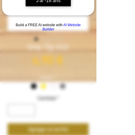
J'ai -18 ans
Build a FREE AI website with
AI Website
Builder
Drip Tip 810
Precio
4,90 €
Couleur
*
Cantidad
*
Agregar al carrito