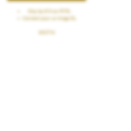
Drip tip 810 en PCTG.
Convient pour un tirage DL.
(AS274)