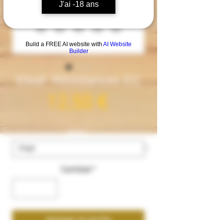
J'ai -18 ans
Build a FREE AI website with
AI Website
Builder
Eleaf- Résistances EC
Precio
12,50 €
ohms
*
Cantidad
*