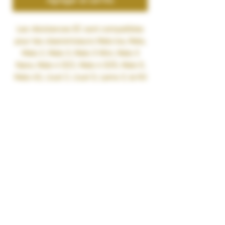
Agregar al carrito
Les résistances EC sont compatibles
pour les clearomiseurs Melo Ice, Melo,
Melo 2, Melo 3, Melo 3 Mini, Melo 3
Nano, Melo 4 D22, Melo 4 D25, Melo 5,
Melo 4S, iJust 2, iJust S, Lemo 3, le Kit
iJust One et iJust ECM.
EC2 de 0.3 ohm à utiliser sur une
plage allant de 30 à 80 watts
EC2 de 0.5 ohm à utiliser sur une
plage allant de 30 à 100 watts
EC-N de 0.15 ohm, en Kanthal A1, à
utiliser entre 30 et 70 watts
EC-M de 0.15 ohm, en Kanthal A1, à
utiliser entre 30 et 75 watts
EC-A de 0.30 ohm, en Kantal A1, à
utiliser entre 30 et 50 watts
EC-A de 0.50 ohm, en Kantal A1, à