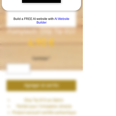
Build a FREE AI website with
AI Website
Builder
Fumytech- Drip Tip 810
Precio
4,90 €
Cantidad
*
Agregar al carrito
Drip Tip 810 en Delrin
Parfait pour l'inhalation directe
Produit exclusif certifié authentique