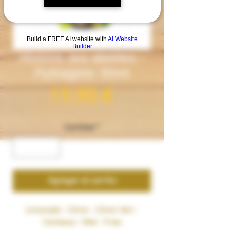
Build a FREE AI website with
AI Website
Builder
Histoire des abeilles -
Pythagore- 50ml
Precio
19,90 €
Cantidad
*
Agregar al carrito
Limonade - Citron - Citron Vert -
Combava - Miel - Frais