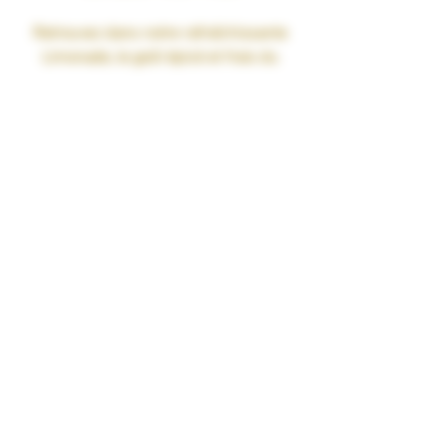
Retrouvez dans notre rafraîchissante
Limonade
, le goût épicé et frais du
citron vert
, allié à l'acidité du
citron
jaune
ainsi qu'à la puissance et
l'intensité du
Combava
.
Une petite pointe de
miel
viendra
sucrée ce délicieux breuvage.
Liquide fabriqué en France avec une
base 100% Végétale
Participe au financement et à
l'entretien de ruches en Occitanie.
Disponible en 0mg de nicotine
Taux de MPGV/VG : 40% / 60%