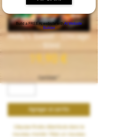
Build a FREE AI website with
AI Website
Builder
Holly's Sweet - Chicago
- 50ml
Precio
19,90 €
Cantidad
*
Agregar al carrito
L’équipe Knoks déambule dans le
nouveau monde ! Mais un nouveau