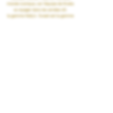
monde iconique, car l’équipe de Knoks
va voyager dans les années 60.
la gamme Holly’s Sweet est la gamme
de sept escales au travers des USA.
A l’époque des énormes voitures
américaines rutilantes, des Diner
américains en bord de route et des
drive-in. ..
Pancake Beurre de cacahuètes Noix de
Pécan
Fabrication Française.
MPgV/Vg 30/70
Le MPGV (Mono Proylène Glycol
Végétal) est un ingrédient d’origine
exclusivement naturelle qui permet de
remplacer, dans les e-liquides, le
propylène glycol, obtenu par synthèse