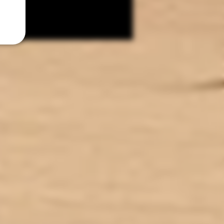
Fabrication Française.
MPgV/Vg 30/70
V (Mono Proylène Glycol Végétal)
est un ingrédient d’origine
ivement naturelle qui permet de
lacer, dans les e-liquides, le
ène glycol, obtenu par synthèse
que à partir du pétrole ou de la
glycérine végétale.