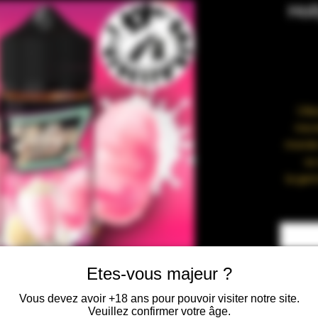
Hol
L’é
nouv
monde 
va
la gam
de se
A l
amér
amér
Etes-vous majeur ?
Vous devez avoir +18 ans pour pouvoir visiter notre site.
Veuillez confirmer votre âge.