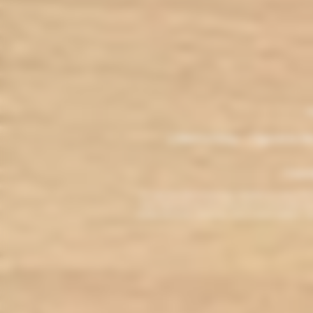
.
M
L'électro'klop - Cigarette é
Copyri
La cigarette électronique est interdite au mo
vous reconnaissez être majeur(e) et autorisé(e) pa
arrêter de fumer, adressez-vous à votre médecin. L