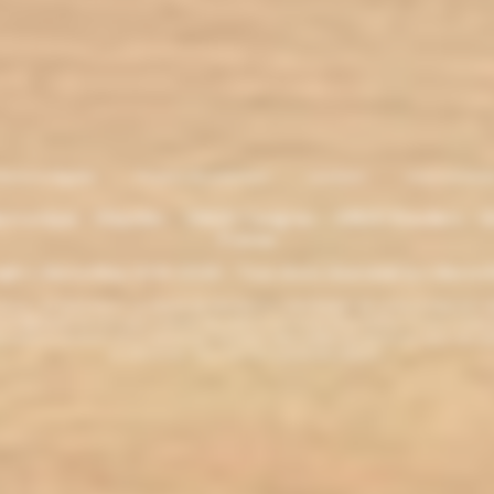
entions légales
. Moyens de paiement
.
Livraison
.
nous contacte
lectronique - Eliquides - 33620 Cavignac - 33820 Etauliers - G
France
ght L'électro'klop 2014
-2026 - Tous droits réservés© by L'électro'
ins de 18 ans. ATTENTION !!! LA VENTE DE PRODUITS CONTENANT DE LA NICOTINE EST IN
r la législation de votre pays à acheter des produits contenant de la nicotine. Si vous n'av
es produits contenant de la nicotine sont fortement déconseillés aux personnes ayant des p
ou allaitantes. Tenir hors de la portée des enfants.