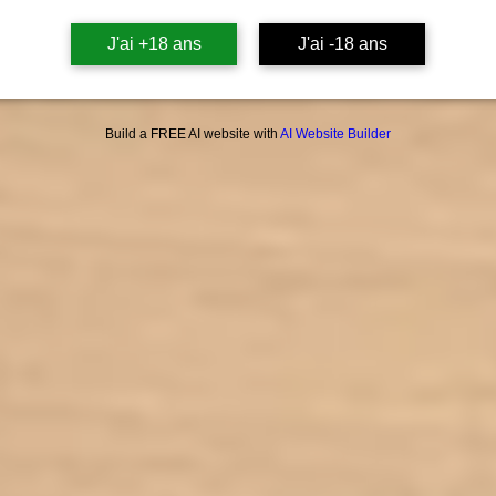
J'ai +18 ans
J'ai -18 ans
Le MPG
exclus
Build a FREE AI website with
AI Website Builder
remp
propyl
chimi