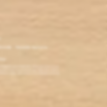
r
ironde - Nouvelle Aquitaine -
klop
TERDITE AUX MINEURS. Avant de visiter ce site,
ez jamais fumé, ne commencez pas. Pour vous aider à
roblèmes cardio-vasculaires et aux femmes enceintes