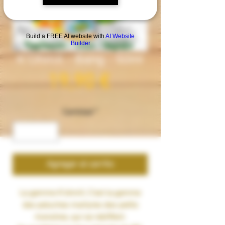
Build a FREE AI website with
AI Website
Builder
K'OhmX - Bang - 50ml
Precio
19,90 €
Cantidad
*
Agregar al carrito
La gamme K'ohmX, C'est la gamme
des peluches martyres des petits
monstres, qui se rebiffent.