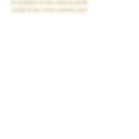
Ils se jettent sur leur planche de BD,
armés de leur arme coupante, pour
protéger leurs délices.
Le Lapin balafré et
éborgné K'ohmX vous présente ses
amis
Pamplemousse Cactus Gingembre
Fabrication Française.
MPgV/Vg 40/60
Le MPGV (Mono Propylène Glycol
Végétal) est un ingrédient d’origine
exclusivement naturelle qui permet de
remplacer, dans les e-liquides, le
propylène glycol, obtenu par synthèse
chimique à partir du pétrole ou de la
glycérine végétale.