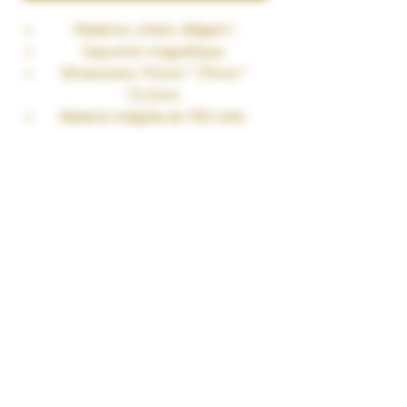
Moderne, urbain, élégant !
Capuchon magnétique.
Dimensions: 94mm * 29mm *
15.2mm.
Batterie intégrée de 700 mAh.
Sortie maximale de 16 W.
Lumière LED.
Cartouche Mesh de 2ml.
Matériau en alliage d'aluminium.
Capuchon anti-poussière supérieur
amovible
Livré avec :
1 pod Klypse New colors
1 cartouche de 2 ml
1 câble USB-C
1 manuel d'utilisation
Paramètres: