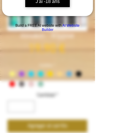
J'ai -18 ans
Build a FREE AI website with
AI Website
Builder
Innokin - Klypse
Precio
19,90 €
Couleur
*
Cantidad
*
Agregar al carrito