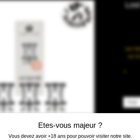
Los
Les ré
sur l
Elegir
Etes-vous majeur ?
Vous devez avoir +18 ans pour pouvoir visiter notre site.