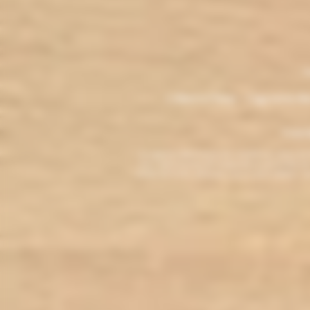
.
M
L'électro'klop - Cigarette é
Copyri
La cigarette électronique est interdite au mo
vous reconnaissez être majeur(e) et autorisé(e) pa
arrêter de fumer, adressez-vous à votre médecin. L