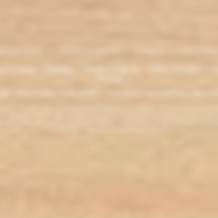
entions légales
. Moyens de paiement
.
Livraison
.
nous contacte
lectronique - Eliquides - 33620 Cavignac - 33820 Etauliers - G
France
ght L'électro'klop 2014
-2026 - Tous droits réservés© by L'électro'
ins de 18 ans. ATTENTION !!! LA VENTE DE PRODUITS CONTENANT DE LA NICOTINE EST IN
r la législation de votre pays à acheter des produits contenant de la nicotine. Si vous n'av
es produits contenant de la nicotine sont fortement déconseillés aux personnes ayant des p
ou allaitantes. Tenir hors de la portée des enfants.