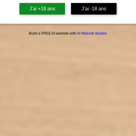
J'ai +18 ans
J'ai -18 ans
Build a FREE AI website with
AI Website Builder