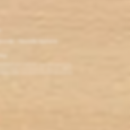
r
ironde - Nouvelle Aquitaine -
klop
TERDITE AUX MINEURS. Avant de visiter ce site,
ez jamais fumé, ne commencez pas. Pour vous aider à
roblèmes cardio-vasculaires et aux femmes enceintes