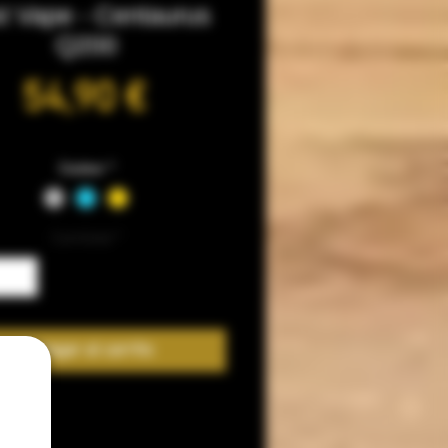
t Vape - Centaurus
Q200
Precio
54,90 €
Couleur
*
Cantidad
*
Agregar al carrito