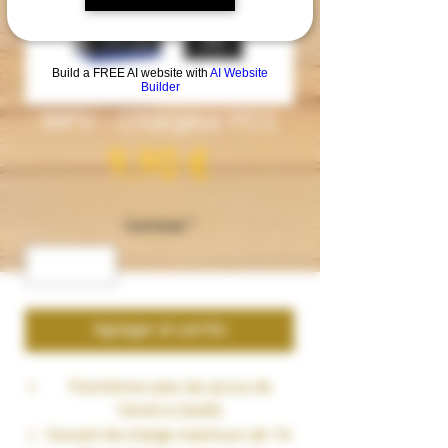
Build a FREE AI website with
AI Website
Builder
MPV - Chargeur FC1
Precio
9,90 €
Cantidad
*
Agregar al carrito
Fonctionne avec les accus de
10440 à 26650.
Courant de charge maximum de 1A.