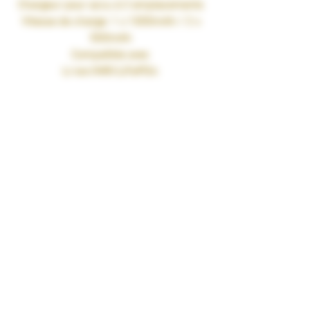
Chargeur pour accu à 2 emplacements
Vitesse de charge: 1 x 1000mAh / 2 x
500mAh
Compatible avec
Li-ion/IMR/LiFePO4:
10340, 10350, 10440, 10500, 12340,
12500, 12650, 13450,
13500, 13650, 14350, 14430, 14500,
14650, 16500, 16340(RCR123),
16650, 17350, 17500, 17650, 17670,
18350, 18490, 18500,18650,
18700, 20700, 21700, 22500, 22650,
25500, 26500, 26650
Ni-MH(NiCd):
AA, AAA, AAAA, C, D
INPUT
AC 100~240V 50/60Hz 0.25A(max) 8W
DC 9~12V
OUTPUT