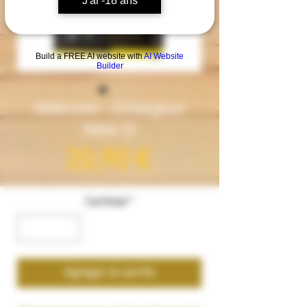
J'ai -18 ans
Build a FREE AI website with
AI Website
Builder
Nitecore - Chargeur
New I2
Precio
20,90 €
Cantidad
*
Agregar al carrito