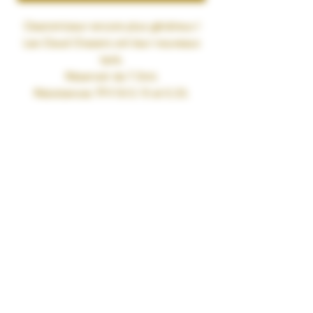
Clearomiseur encore plus généreux !
Les Cloud Chasers ont leur nouveaux
tank.
Réservoir de 7.5ml.
Résistances TFV18 0.15 et 0.33.
Remplissage par le haut
Livré avec
1 TFV118
1 résistance TFV18 Mesh 0.33 ohm
1 résistance TFV18 Dual Mesh 0.15
ohm
1 réservoir en pyrex
1 lot de joints de rechange
1 manuel d'utilisation
Caractéristiques
Inhalation Directe