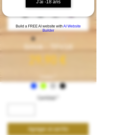
J'ai -18 ans
Build a FREE AI website with
AI Website
Builder
Smok - TFV18
Precio
29,90 €
Couleur
*
Cantidad
*
Agregar al carrito