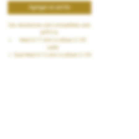
Agregar al carrito
Ces résistances sont compatibles avec
leTFV16.
Mesh 0.17 ohm à utiliser à 120
watts
Dual Mesh 0.12 ohm à utiliser à 120
watts
Triple Mesh 0.15 ohm à utiliser à 90
watts
Pack de 3 résistances