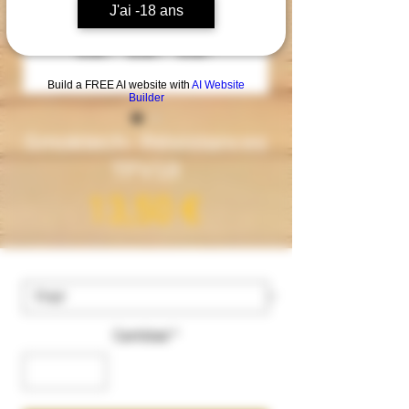
J'ai -18 ans
Build a FREE AI website with
AI Website
Builder
Smoktech- Résistances
TFV18
Precio
13,50 €
ohms
*
Cantidad
*