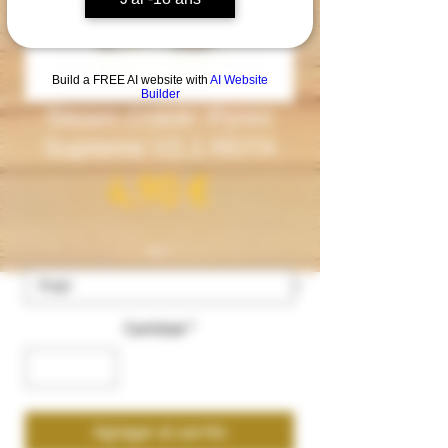
Build a FREE AI website with
AI Website
Builder
Steam Crave- Pyrex
Supreme V2.1 RDTA
Precio
4,90 €
ml
*
Cantidad
*
Agregar al carrito