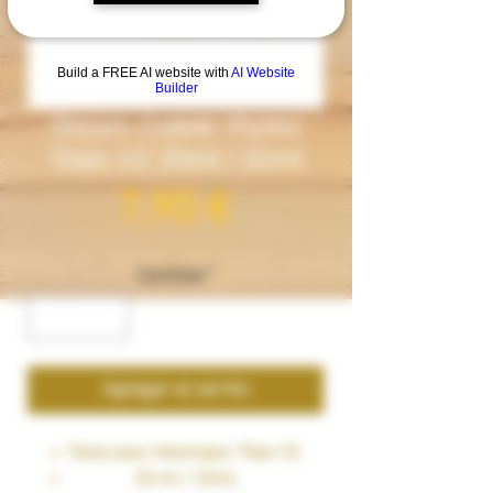
Build a FREE AI website with
AI Website
Builder
Steam Crave- Pyrex
Titan V2 20ml / 32ml
Precio
7,90 €
Cantidad
*
Agregar al carrito
Pyrex pour Atomiseur Titan V2.
20 ml / 32ml.