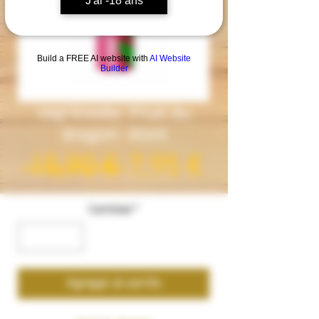
J'ai -18 ans
Build a FREE AI website with
AI Website
Builder
Vap'Inside- Fruit du
dragon- 40ml
Precio
Precio
 15,90 € 
7,95 €
de
Cantidad
*
oferta
Agregar al carrito